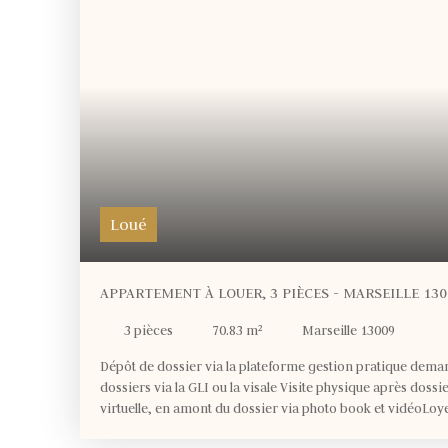
Loué
APPARTEMENT À LOUER, 3 PIÈCES - MARSEILLE 130
3
pièces
70.83
m²
Marseille 13009
Dépôt de dossier via la plateforme gestion pratique deman
dossiers via la GLI ou la visale Visite physique après dossie
virtuelle, en amont du dossier via photo book et vidéoLoye
Charges : 100€ provision sur charges Loyer CC : 1 100€ Dép