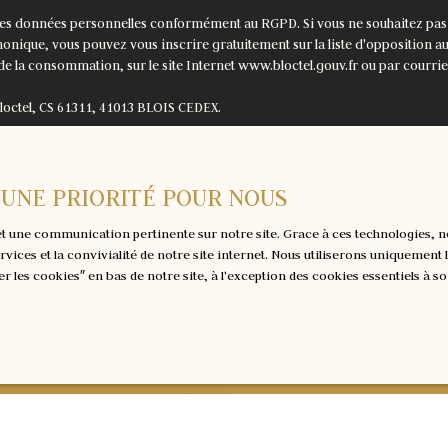
us détendre dans un des
mes données personnelles conformément au RGPD. Si vous ne souhaitez pas f
ter des commodités à
onique, vous pouvez vous inscrire gratuitement sur la liste d'opposition 
et les médecins, tous
 de la consommation, sur le site Internet www.bloctel.gouv.fr ou par courrie
 manquez pas cette
gié, où nature et confort se
Bloctel, CS 61311, 41013 BLOIS CEDEX.
r une visite et découvrir par
nel. Pour plus
raitement de vos données personnelles, veuillez consulter notre
politique de
ns ravis de vous
suite. Loyer HC : 1 000€
T UNE PRIORITÉ POUR NOUS
r CC : 1 100€ comprends : Eau
Recevoir des annonces
, Entretien des espaces
e et une communication pertinente sur notre site. Grace à ces technologies
: 910€ (dont 210€ d'état des
ervices et la convivialité de notre site internet. Nous utiliserons uniqueme
ctez notre équipe pour
r les cookies″ en bas de notre site, à l'exception des cookies essentiels à
le.