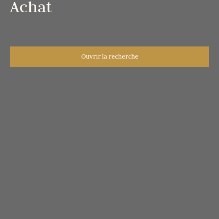
Achat
Ouvrir la recherche
Type d'offre
Vente
Type de bien
Appartement
Localisation
Marseille (13008)
Budget max (€)
Surface min (m²)