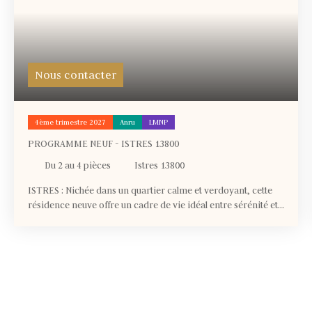
Nous contacter
4ème trimestre 2027
Anru
LMNP
PROGRAMME NEUF - ISTRES 13800
Du 2 au 4
pièces
Istres 13800
ISTRES : Nichée dans un quartier calme et verdoyant, cette
résidence neuve offre un cadre de vie idéal entre sérénité et
commodités du quotidien. À deux pas des bassins d’emploi
d’Istres et de la base aérienne 125, elle bénéficie d’un
emplacement stratégique alliant dynamisme économique et
douceur de vivre provençale. Proche de l’Étang de Berre,
d’espaces naturels et d’un riche patrimoine culturel, elle
séduit par son authenticité. LA RÉSIDENCE : Les 37
appartements, du 2 au 4 pièces, s’ouvrent sur de vastes