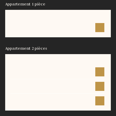
Appartement 1 pièce
Surface
Étage
Prix
53 m²
-
-
Appartement 2 pièces
Surface
Étage
Prix
47 m²
1
-
53 m²
2
-
47 m²
3
-