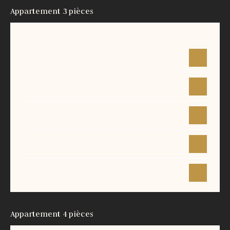
Appartement 3 pièces
Surface
Étage
Prix
68 m²
-
-
70 m²
1
-
70 m²
1
-
77 m²
1
-
64 m²
3
-
Appartement 4 pièces