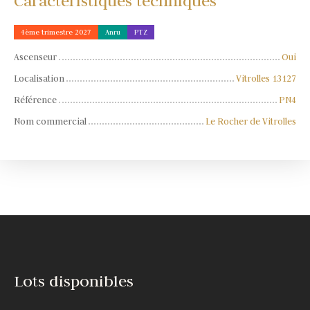
Caractéristiques techniques
4ème trimestre 2027
Anru
PTZ
Ascenseur
Oui
Localisation
Vitrolles 13127
Référence
PN4
Nom commercial
Le Rocher de Vitrolles
Lots disponibles