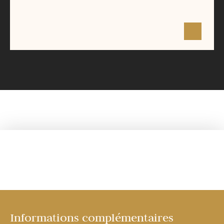
Surface
Étage
Prix
108 m²
3
-
Informations complémentaires