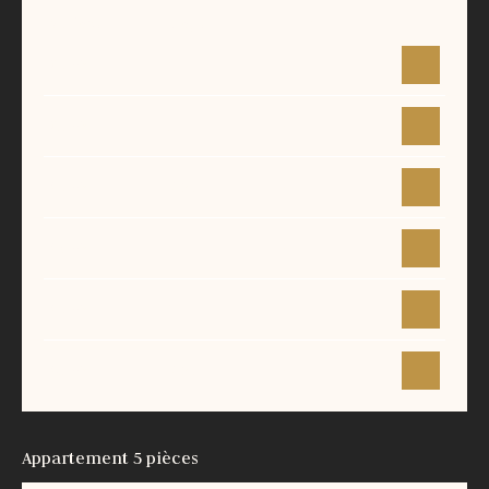
Surface
Étage
Prix
80 m²
1
-
82 m²
2
-
90 m²
RDC
-
95 m²
1
-
90 m²
3
-
96 m²
RDC
-
Appartement 5 pièces