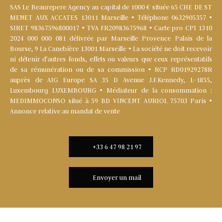
SAS Le Beaurepere Agency au capital de 1000 € située 65 CHE DE ST
MENET AUX ACCATES 13011 Marseille • Téléphone 0632905357 •
SIRET 98367596800017 • TVA FR20983675968 • Carte pro CPI 1310
2024 000 000 081 délivrée par Marseille Provence Palais de la
Bourse, 9 La Canebière 13001 Marseille • La société ne doit recevoir
ni détenir d'autres fonds, effets ou valeurs que ceux représentatifs
de sa rémunération ou de sa commission • RCP RD01929278R
auprès de AIG Europe SA 35 D Avenue J.F.Kennedy, L-1855,
Luxembourg LUXEMBOURG • Médiateur de la consommation :
MEDIMMOCONSO situé à 59 BD VINCENT AURIOL 75703 Paris •
Annonce relative au mandat de vente
+33 6 47 98 21 97
Envoyer un mail