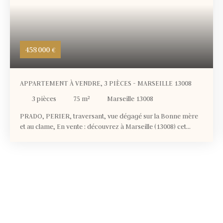
458 000
€
APPARTEMENT À VENDRE, 3 PIÈCES - MARSEILLE 13008
3
pièces
75
m²
Marseille 13008
PRADO, PERIER, traversant, vue dégagé sur la Bonne mère
et au clame, En vente : découvrez à Marseille (13008) cet
appartement de 3 pièces de 75 m². Il donne sur les hauteur du
Prado et sa vue direct, dégagé sur la bonne mère. Il bénéficie
d'une exposition Sud, sud-ouest et Nord Est. Il est composé
comme suit : une entrée donnant sur un séjour qui relis la
cuisine pour un espace de 35m² , attenant à sa première
terrasse de 28m² et l'autre de 6,65m². Un dégagement donne
sur une chambre, une suite parentale avec sa salle d'eau et
une salle de bain équipée avec WC . L'appartement est équipé
d'un chauffage et refroidissement individuel, par pompe à