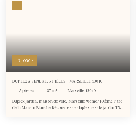
434 000
€
DUPLEX À VENDRE, 5 PIÈCES - MARSEILLE 13010
5
pièces
107
m²
Marseille 13010
Duplex jardin, maison de ville, Marseille 9ième/10ième Parc
de la Maison Blanche Découvrez ce duplex rez de jardin T5
de 107m², chambre parentale en rez de chaussé avec salle
d'eau et WC indépendant. A l'étage retrouver 3 chambres
enfants avec salle de bain et WC indépendant. entrée
indépendante comme dans une maison, jardin privatif pour