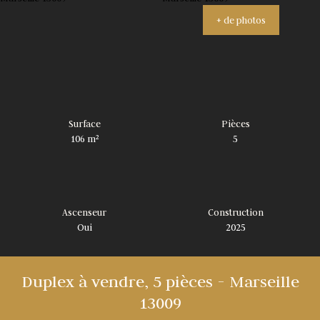
+ de photos
Surface
Pièces
106
m²
5
Ascenseur
Construction
Oui
2025
Duplex à vendre, 5 pièces - Marseille
13009