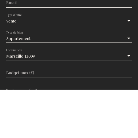
Email
Type d'offre
Vente
Type de bien
Appartement
Localisation
Marseille 13009
Budget max (€)
Surface min (m²)
Pièces min
J'accepte le traitement de mes données personnelles
conformément au RGPD. Si vous ne souhaitez pas faire l'objet