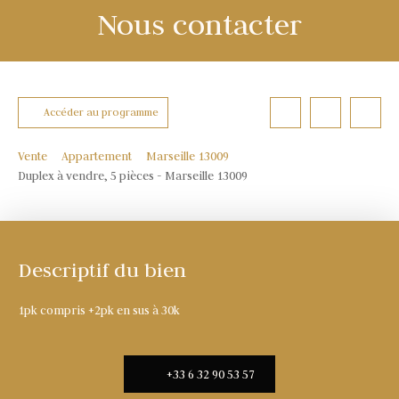
Nous contacter
Accéder au programme
Vente
Appartement
Marseille 13009
Duplex à vendre, 5 pièces - Marseille 13009
Descriptif du bien
1pk compris +2pk en sus à 30k
+33 6 32 90 53 57