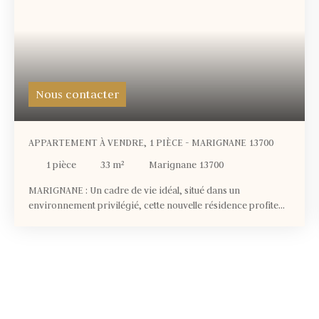
Nous contacter
APPARTEMENT À VENDRE, 1 PIÈCE - MARIGNANE 13700
1
pièce
33
m²
Marignane 13700
MARIGNANE : Un cadre de vie idéal, situé dans un
environnement privilégié, cette nouvelle résidence profite
d'un emplacement exceptionnel. À deux pas des commerces,
des écoles et des axes routiers stratégiques, elle allie
tranquillité et accessibilité. Entre nature et dynamisme
urbain, profitez d'un cadre de vie harmonieux au cœur de la
métropole Aix-Marseille-Provence. LA RÉSIDENCE : Cette
résidence est close et sécurisée, construite avec une
architecture contemporaine soignée dans le respect des