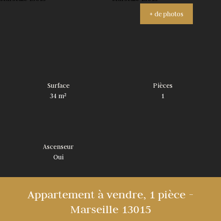
+ de photos
Surface
Pièces
34
m²
1
Ascenseur
Oui
Appartement à vendre, 1 pièce -
Marseille 13015