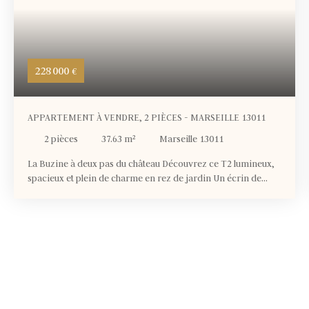
228 000
€
APPARTEMENT À VENDRE, 2 PIÈCES - MARSEILLE 13011
2
pièces
37.63
m²
Marseille 13011
La Buzine à deux pas du château Découvrez ce T2 lumineux,
spacieux et plein de charme en rez de jardin Un écrin de
sérénité à deux pas du cœur de la valentine, alliant modernité
et nature Les atouts de ce T2 : Surface habitable : 37,63 m²
Cuisine : Américaine, aménagée et équipée Terrasse : 15
m², idéale pour les repas en plein airJardin : 46 m², un espace
vert privé et sécurisé Stationnement : 1 place intérieure en
sous-sol Cave : 12 m² environ pour le rangementChauffage :
Individuel pour un confort optimalOuvertures : PVC
idéalement orientées pour une luminosité maximaleSous
garantie décénale : pour votre tranquillité d’espritÉtat