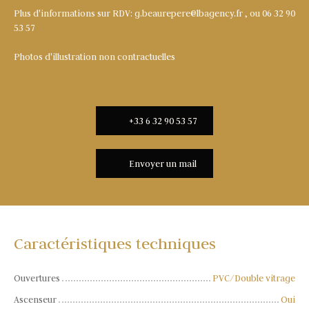
Plus d'informations sur RDV: g.beaurepere@lbagency.fr , ou 06 32 90
53 57
Photos d'illustration non contractuelles
+33 6 32 90 53 57
Envoyer un mail
Caractéristiques techniques
Ouvertures
PVC/Double vitrage
Ascenseur
Oui