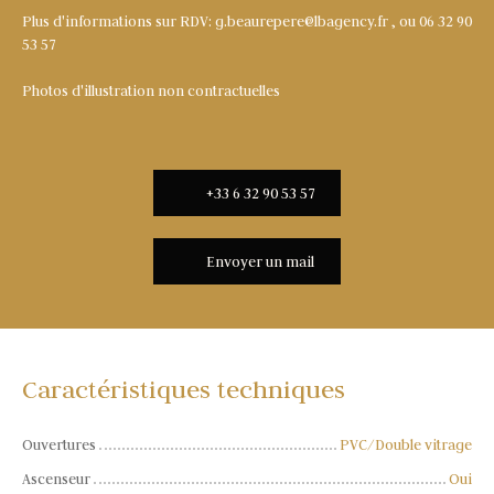
Plus d'informations sur RDV: g.beaurepere@lbagency.fr , ou 06 32 90
53 57
Photos d'illustration non contractuelles
+33 6 32 90 53 57
Envoyer un mail
Caractéristiques techniques
Ouvertures
PVC/Double vitrage
Ascenseur
Oui