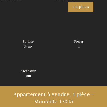
+ de photos
Surface
Pièces
34
m²
1
Ascenseur
Oui
Appartement à vendre, 1 pièce -
Marseille 13015