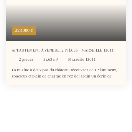
228 000
€
APPARTEMENT À VENDRE, 2 PIÈCES - MARSEILLE 13011
2
pièces
37.63
m²
Marseille 13011
La Buzine à deux pas du château Découvrez ce T2 lumineux,
spacieux et plein de charme en rez de jardin Un écrin de
sérénité à deux pas du cœur de la valentine, alliant modernité
et nature Les atouts de ce T2 : Surface habitable : 37,63 m²
Cuisine : Américaine, aménagée et équipée Terrasse : 15
m², idéale pour les repas en plein airJardin : 46 m², un espace
vert privé et sécurisé Stationnement : 1 place intérieure en
sous-sol Cave : 12 m² environ pour le rangementChauffage :
Individuel pour un confort optimalOuvertures : PVC
idéalement orientées pour une luminosité maximaleSous
garantie décénale : pour votre tranquillité d’espritÉtat