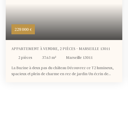
228 000
€
APPARTEMENT À VENDRE, 2 PIÈCES - MARSEILLE 13011
2
pièces
37.63
m²
Marseille 13011
La Buzine à deux pas du château Découvrez ce T2 lumineux,
spacieux et plein de charme en rez de jardin Un écrin de
sérénité à deux pas du cœur de la valentine, alliant modernité
et nature Les atouts de ce T2 : Surface habitable : 37,63 m²
Cuisine : Américaine, aménagée et équipée Terrasse : 15
m², idéale pour les repas en plein airJardin : 46 m², un espace
vert privé et sécurisé Stationnement : 1 place intérieure en
sous-sol Cave : 12 m² environ pour le rangementChauffage :
Individuel pour un confort optimalOuvertures : PVC
idéalement orientées pour une luminosité maximaleSous
garantie décénale : pour votre tranquillité d’espritÉtat