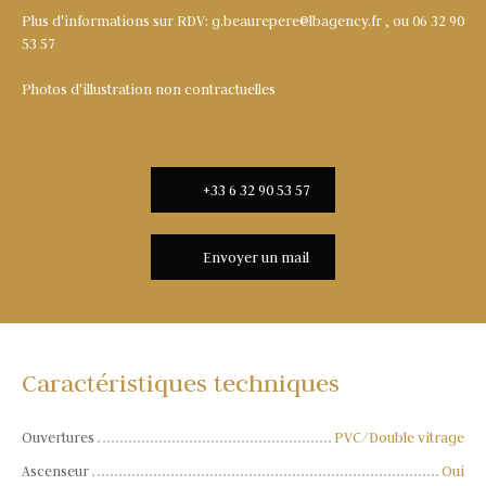
Plus d'informations sur RDV: g.beaurepere@lbagency.fr , ou 06 32 90
53 57
Photos d'illustration non contractuelles
+33 6 32 90 53 57
Envoyer un mail
Caractéristiques techniques
Ouvertures
PVC/Double vitrage
Ascenseur
Oui