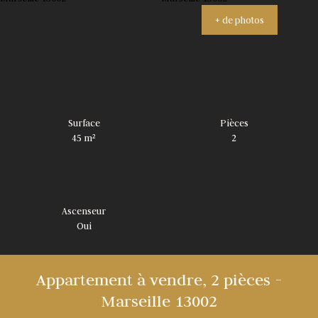
+ de photos
Surface
Pièces
45
m²
2
Ascenseur
Oui
Appartement à vendre, 2 pièces -
Marseille 13002