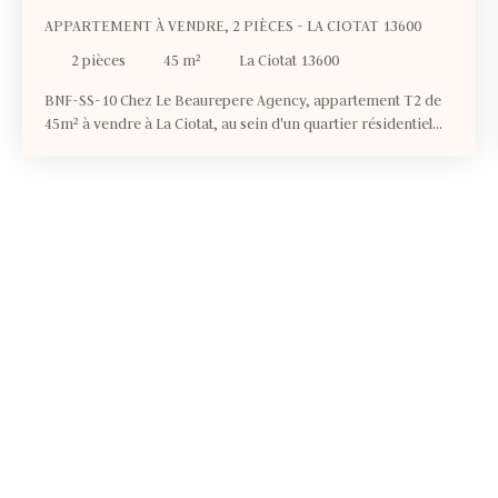
APPARTEMENT À VENDRE, 2 PIÈCES - LA CIOTAT 13600
2
pièces
45
m²
La Ciotat 13600
BNF-SS-10 Chez Le Beaurepere Agency, appartement T2 de
45m² à vendre à La Ciotat, au sein d'un quartier résidentiel
calme et verdoyant, à 10 min à pied du centre historique. →
Appartement 2 Pièces et de 45 m2 composé d’une entrée
avec placard, d’un séjour-cuisine en double exposition
donnant sur une terrasse, d'une belle chambre disposant
d’une salle d'eau entièrement équipée (meuble vasque,
douche, sèche serviette) et de WC séparé. Pour votre confort:
nombreux rangements, carrelage au sol, volets roulants
motorisés dans le séjour, chauffage programmable…Cet
appartement ne nécessite aucun travaux à prévoir. La
résidence flambant neuve est composée de 49 lots en
copropriété, elle est en BBC RT 2012(avec isolation phonique
et thermique selon dernière réglementation en vigueur). Le
bien est sous garantie décennale et biennale pour les
éléments d’équipement. Nous contacter pour en savoir plus.
DPE 51 kWhEP/m². an et 6 CO/m². an en cours. Pas de
procédure ni de litige en cours sur la copropriété. Charges