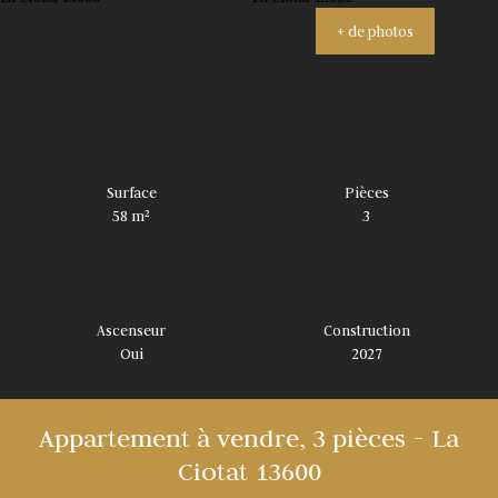
+ de photos
Surface
Pièces
58
m²
3
Ascenseur
Construction
Oui
2027
Appartement à vendre, 3 pièces - La
Ciotat 13600