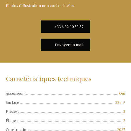
Photos d'illustration non contractuelles
+33 6 32 90 53 57
Envoyer un mail
Caractéristiques techniques
Ascenseur
Oui
Surface
58
m²
Pièces
3
Étage
2
Construction
2027