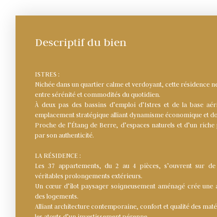
Descriptif du bien
ISTRES :
Nichée dans un quartier calme et verdoyant, cette résidence ne
entre sérénité et commodités du quotidien.
À deux pas des bassins d’emploi d’Istres et de la base aéri
emplacement stratégique alliant dynamisme économique et do
Proche de l’Étang de Berre, d’espaces naturels et d’un riche p
par son authenticité.
LA RÉSIDENCE :
Les 37 appartements, du 2 au 4 pièces, s’ouvrent sur de 
véritables prolongements extérieurs.
Un cœur d’îlot paysager soigneusement aménagé crée une 
des logements.
Alliant architecture contemporaine, confort et qualité des maté
les atouts d’un investissement pérenne.