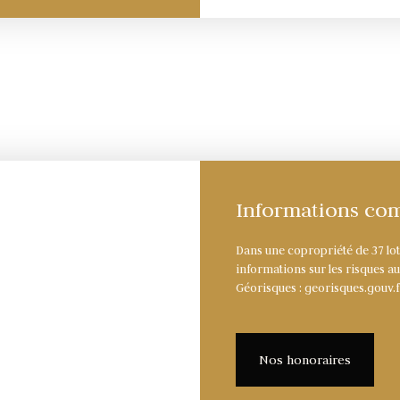
Informations co
Dans une copropriété de 37 lo
informations sur les risques au
Géorisques : georisques.gouv.f
Nos honoraires