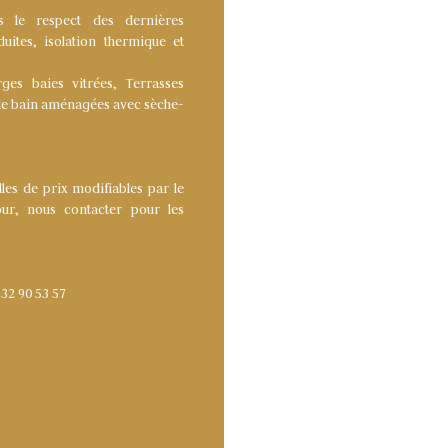
ns le respect des dernières
ites, isolation thermique et
ges baies vitrées, Terrasses
s de bain aménagées avec sèche-
les de prix modifiables par le
our, nous contacter pour les
32 90 53 57