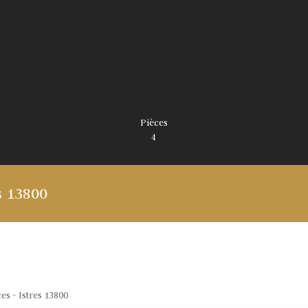
Pièces
4
s 13800
es - Istres 13800