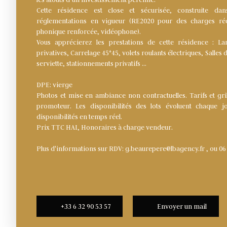
Cette résidence est close et sécurisée, construite da
réglementations en vigueur (RE2020 pour des charges rédu
phonique renforcée, vidéophone).
Vous apprécierez les prestations de cette résidence : Lar
privatives, Carrelage 45*45, volets roulants électriques, Salle
serviette, stationnements privatifs …
DPE: vierge
Photos et mise en ambiance non contractuelles. Tarifs et gril
promoteur. Les disponibilités des lots évoluent chaque j
disponibilités en temps réel.
Prix TTC HAI, Honoraires à charge vendeur.
Plus d'informations sur RDV: g.beaurepere@lbagency.fr , ou 06 
+33 6 32 90 53 57
Envoyer un mail