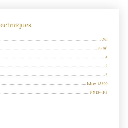
 techniques
Oui
85
m²
4
2
6
Istres 13800
PN13-4P3