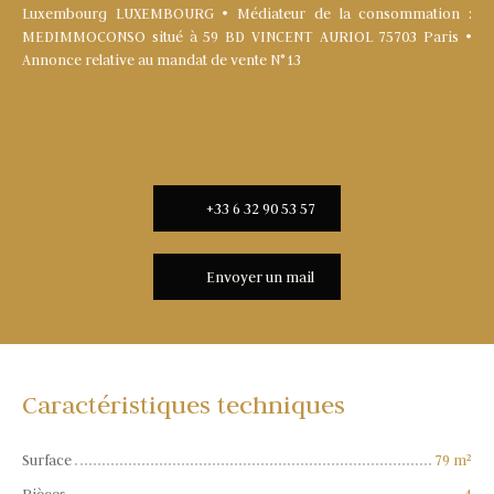
Luxembourg LUXEMBOURG • Médiateur de la consommation :
MEDIMMOCONSO situé à 59 BD VINCENT AURIOL 75703 Paris •
Annonce relative au mandat de vente N°13
+33 6 32 90 53 57
Envoyer un mail
Caractéristiques techniques
Surface
79
m²