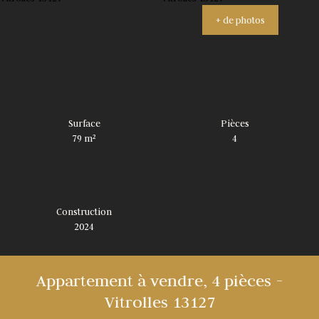
+ de photos
Surface
Pièces
79
m²
4
Construction
2024
Appartement à vendre, 4 pièces -
Vitrolles 13127