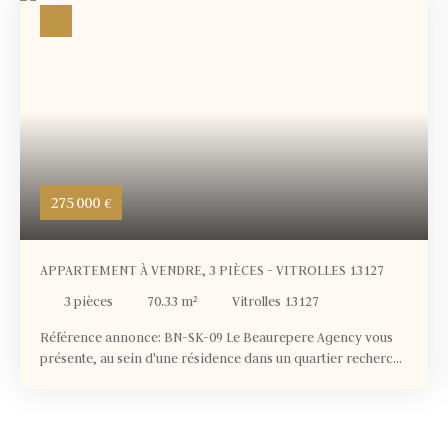
275 000
€
APPARTEMENT À VENDRE, 3 PIÈCES - VITROLLES 13127
3
pièces
70.33
m²
Vitrolles 13127
Référence annonce: BN-SK-09 Le Beaurepere Agency vous
présente, au sein d'une résidence dans un quartier recherché
de Vitrolles, un appartement à vendre – 3P 70. 33m² Proche
de toutes les commodités (commerces, écoles, crèches,
supermarchés.. ), des principaux axes autoroutiers et
bénéficiant d'un accès direct au Parc du Griffon. Situé à 7