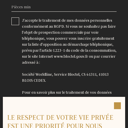
Pièces min
J'accepte le traitement de mes données personnelles
conformément au RGPD. Si vous ne souhaitez pas faire
l'objet de prospection commerciale par voie
téléphonique, vous pouvez vous inscrire gratuitement
sur la liste d'opposition au démarchage téléphonique,
prévu par l'article L223-1 du code de la consommation,
sur le site Internet www.bloctel.gouv.fr ou par courrier
adressé à :
Société Worldline, Service Bloctel, CS 61311, 41013
BLOIS CEDEX.
Pour en savoir plus sur le traitement de vos données
personnelles, veuillez consulter notre
politique de
confidentialité
.
LE RESPECT DE VOTRE VIE PRIVÉE
Recevoir des annonces
EST UNE PRIORITÉ POUR NOUS