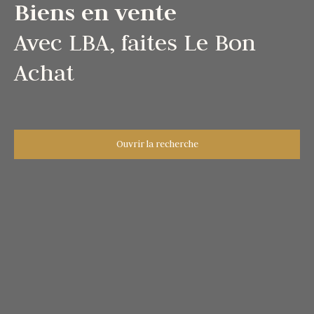
Biens en vente
Avec LBA, faites Le Bon
Achat
Ouvrir la recherche
Type d'offre
Vente
Type de bien
Appartement
Localisation
Bormes-les-Mimosas (83230)
Budget max (€)