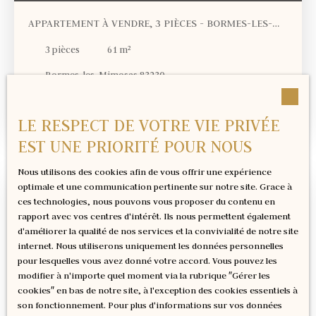
promoteur. Les disponibilités des lots évoluent chaque jour,
APPARTEMENT À VENDRE, 3 PIÈCES - BORMES-LES-
nous contacter pour les disponibilités en temps réel. Prix
HAI, Honoraires à charge vendeur. Plus d'informations sur
MIMOSAS 83230
3
pièces
61
m²
RDV: g. beaurepere@lbagency. fr , ou 06 32 90 53 57 Photos
d'illustration non contractuelles
Bormes-les-Mimosas 83230
BORMES LES MIMOSAS : Au cœur du Parc du Content à
Bormes-les-Mimosas, cette résidence neuve intimiste offre
LE RESPECT DE VOTRE VIE PRIVÉE
un cadre de vie privilégié, alliant calme, nature et élégance.
EST UNE PRIORITÉ POUR NOUS
Composée d’un nombre limité de logements, elle séduit par
son architecture soignée et son intégration harmonieuse
Nous utilisons des cookies afin de vous offrir une expérience
dans un environnement verdoyant. Un emplacement
optimale et une communication pertinente sur notre site. Grace à
recherché, idéal pour vivre ou investir dans un secteur prisé
ces technologies, nous pouvons vous proposer du contenu en
du littoral varois. LA RÉSIDENCE : Cette résidence intimiste,
rapport avec vos centres d'intérêt. Ils nous permettent également
composée de maisons et petits lotissements, est close et
d'améliorer la qualité de nos services et la convivialité de notre site
sécurisée, construite avec une architecture contemporaine
internet. Nous utiliserons uniquement les données personnelles
soignée dans le respect des dernières réglementations en
pour lesquelles vous avez donné votre accord. Vous pouvez les
vigueur (RE2020 pour des charges réduites, isolation
modifier à n'importe quel moment via la rubrique ″Gérer les
thermique et phonique renforcée, vidéophone). Vous
cookies″ en bas de notre site, à l'exception des cookies essentiels à
apprécierez les PRESTATIONS de cette résidence : beaux
son fonctionnement. Pour plus d'informations sur vos données
extérieurs, Carrelage au sol, volets roulants, salles de bain