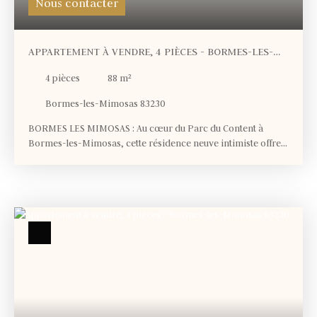
Nous contacter
APPARTEMENT À VENDRE, 4 PIÈCES - BORMES-LES-
MIMOSAS 83230
4
pièces
88
m²
Bormes-les-Mimosas 83230
BORMES LES MIMOSAS : Au cœur du Parc du Content à
Bormes-les-Mimosas, cette résidence neuve intimiste offre
un cadre de vie privilégié, alliant calme, nature et élégance.
Composée d’un nombre limité de logements, elle séduit par
son architecture soignée et son intégration harmonieuse
dans un environnement verdoyant. Un emplacement
recherché, idéal pour vivre ou investir dans un secteur prisé
du littoral varois. LA RÉSIDENCE : Cette résidence intimiste,
composée de maisons et petits lotissements, est close et
sécurisée, construite avec une architecture contemporaine
soignée dans le respect des dernières réglementations en
vigueur (RE2020 pour des charges réduites, isolation
thermique et phonique renforcée, vidéophone). Vous