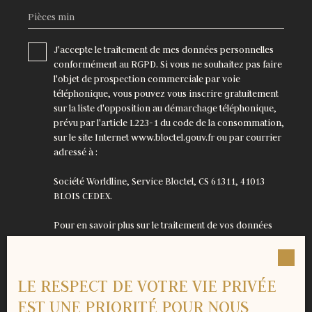
Pièces min
J'accepte le traitement de mes données personnelles
conformément au RGPD. Si vous ne souhaitez pas faire
l'objet de prospection commerciale par voie
téléphonique, vous pouvez vous inscrire gratuitement
sur la liste d'opposition au démarchage téléphonique,
prévu par l'article L223-1 du code de la consommation,
sur le site Internet www.bloctel.gouv.fr ou par courrier
adressé à :
Société Worldline, Service Bloctel, CS 61311, 41013
BLOIS CEDEX.
Pour en savoir plus sur le traitement de vos données
personnelles, veuillez consulter notre
politique de
confidentialité
.
LE RESPECT DE VOTRE VIE PRIVÉE
Recevoir des annonces
EST UNE PRIORITÉ POUR NOUS