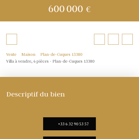
600 000
€
Vente
Maison
Plan-de-Cuques 13380
Villa à vendre, 6 pièces - Plan-de-Cuques 13380
Descriptif du bien
+33 6 32 90 53 57