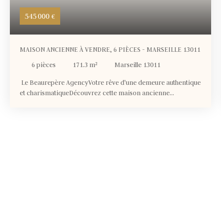
545 000
€
MAISON ANCIENNE À VENDRE, 6 PIÈCES - MARSEILLE 13011
6
pièces
171.3
m²
Marseille 13011
Le Beaurepère AgencyVotre rêve d'une demeure authentique
et charismatiqueDécouvrez cette maison ancienne
d'exception, baignée de lumière et de caractèreUn écrin de
vie où chaque détail raconte une histoire, prêt à accueillir vos
plus beaux projetsUne maison chargée d'histoire et de
charmeImaginez-vous franchir le seuil de cette maison
ancienne de 1948, où chaque pierre murmure des récits du
passé. Avec ses 171,30 m² de surface habitable répartis sur
trois niveaux, cette demeure allie authenticité et
fonctionnalité. Libérée de toute occupation, elle vous ouvre
ses portes pour que vous en fassiez le théâtre de votre vie. Le
séjour de 37 m², baigné de lumière grâce à ses ouvertures en
aluminium et son double vitrage, est le cœur battant de cette
maison. Ici, les repas en famille ou les soirées entre amis