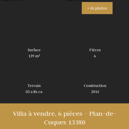
+ de photos
Surface
Pièces
139
m²
6
Terrain
Construction
03 a 86 ca
2014
Villa à vendre, 6 pièces - Plan-de-
Cuques 13380