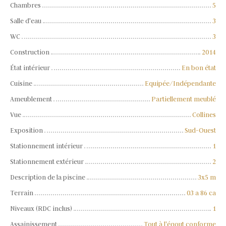
Chambres
5
Salle d'eau
3
WC
3
Construction
2014
État intérieur
En bon état
Cuisine
Equipée/Indépendante
Ameublement
Partiellement meublé
Vue
Collines
Exposition
Sud-Ouest
Stationnement intérieur
1
Stationnement extérieur
2
Description de la piscine
3x5 m
Terrain
03 a 86 ca
Niveaux (RDC inclus)
1
Assainissement
Tout à l'égout conforme