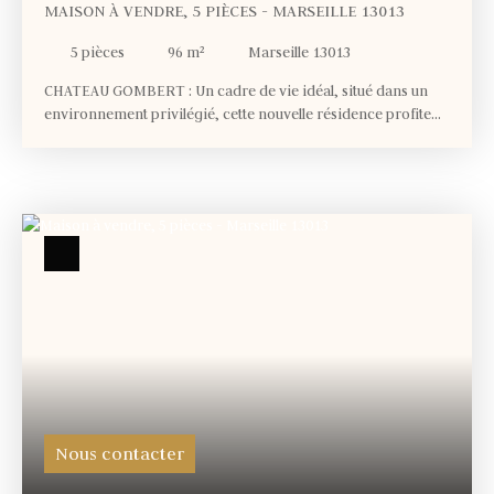
MAISON À VENDRE, 5 PIÈCES - MARSEILLE 13013
5
pièces
96
m²
Marseille 13013
CHATEAU GOMBERT : Un cadre de vie idéal, situé dans un
environnement privilégié, cette nouvelle résidence profite
d'un emplacement exceptionnel. À deux pas des commerces,
des écoles et des axes routiers stratégiques, elle allie
tranquillité et accessibilité. Entre nature et dynamisme
urbain, profitez d'un cadre de vie harmonieux. LA
RÉSIDENCE : Cette résidence est close et sécurisée de 9
maisons, construite avec une architecture contemporaine
soignée dans le respect des dernières réglementations en
vigueur (RT2012 pour des charges réduites, isolation
thermique et phonique renforcée, vidéophone). Vous
apprécierez les PRESTATIONS de cette résidence : beaux
extérieurs, Carrelage au sol, volets roulants, salles de bain
aménagées avec sèche-serviette, stationnements privatifs …
DPE: vierge au minimum de B Photos et mise en ambiance
non contractuelles. Tarifs et grilles de prix modifiables par le
Nous contacter
promoteur. Les disponibilités des lots évoluent chaque jour,
nous contacter pour les disponibilités en temps réel. Prix