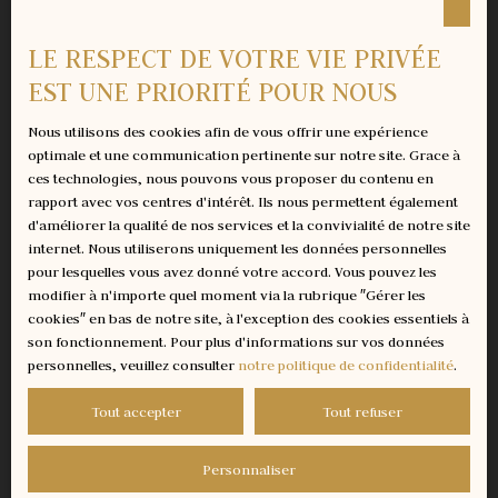
la propriété de vos rêves ?
DPE: vierge au minimum de B Photos et mise en ambiance
Laissez nous vous prévenir en
non contractuelles. Tarifs et grilles de prix modifiables par le
LE RESPECT DE VOTRE VIE PRIVÉE
promoteur. Les disponibilités des lots évoluent chaque jour,
avant première,
EST UNE PRIORITÉ POUR NOUS
nous contacter pour les disponibilités en temps réel. Prix
avant les mises sur le marché.
HAI, Honoraires à charge vendeur. Plus d'informations sur
Nous utilisons des cookies afin de vous offrir une expérience
RDV: g. beaurepere@lbagency. fr , ou 06 32 90 53 57 Photos
optimale et une communication pertinente sur notre site. Grace à
d'illustration non contractuelles
ces technologies, nous pouvons vous proposer du contenu en
rapport avec vos centres d'intérêt. Ils nous permettent également
Prénom
d'améliorer la qualité de nos services et la convivialité de notre site
internet. Nous utiliserons uniquement les données personnelles
Nom
pour lesquelles vous avez donné votre accord. Vous pouvez les
modifier à n'importe quel moment via la rubrique ″Gérer les
cookies″ en bas de notre site, à l'exception des cookies essentiels à
Email
son fonctionnement. Pour plus d'informations sur vos données
personnelles, veuillez consulter
notre politique de confidentialité
.
Type d'offre
Vente
Tout accepter
Tout refuser
Type de bien
Maison
Personnaliser
Localisation