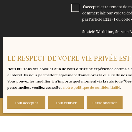
J'accepte le traitement de 
commerciale par voie téléph
par l'article L223-1 du code
Société Worldline, Service 
Pour en savoir plus sur le t
LE RESPECT DE VOTRE VIE PRIVÉE ES
Nous utilisons des cookies afin de vous offrir une expérience optimal
d'intérêt. Ils nous permettent également d'améliorer la qualité de nos s
Vous pouvez les modifier à n'importe quel moment via la rubrique ″Gére
personnelles, veuillez consulter
notre politique de confidentialité
.
Tout accepter
Tout refuser
Personnaliser