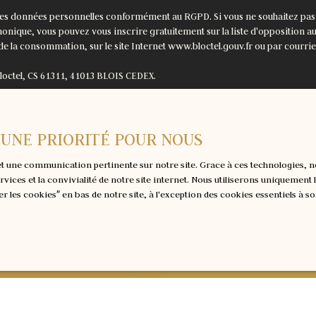
mes données personnelles conformément au RGPD. Si vous ne souhaitez pas f
onique, vous pouvez vous inscrire gratuitement sur la liste d'opposition 
 de la consommation, sur le site Internet www.bloctel.gouv.fr ou par courrie
Bloctel, CS 61311, 41013 BLOIS CEDEX.
raitement de vos données personnelles, veuillez consulter notre
politique de
T UNE PRIORITÉ POUR NOUS
Recevoir des annonces
e et une communication pertinente sur notre site. Grace à ces technologies
ervices et la convivialité de notre site internet. Nous utiliserons uniqueme
r les cookies″ en bas de notre site, à l'exception des cookies essentiels à