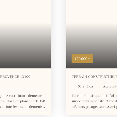
420 000
€
-PROVENCE 13100
TERRAIN CONSTRUCTIBLE 
05 a 41 ca
Aix-en-
ginez votre future demeure
Terrain Constructible Idéal 
une surface de plancher de 150
sur ce terrain constructible 
 avec tous les raccordements
m², hors garage, terrasse et 
havre de paix pour concrétiser
nécessaires (eau, électricité