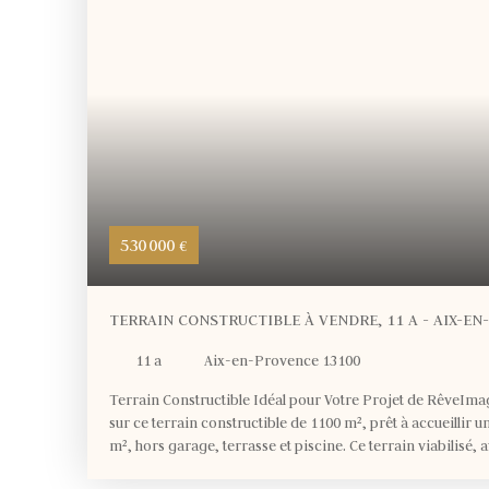
530 000
€
TERRAIN CONSTRUCTIBLE À VENDRE, 11 A - AIX-EN
11 a
Aix-en-Provence 13100
Terrain Constructible Idéal pour Votre Projet de RêveIma
sur ce terrain constructible de 1100 m², prêt à accueillir 
m², hors garage, terrasse et piscine. Ce terrain viabilisé,
nécessaires (eau, électricité, télécoms), est un véritable 