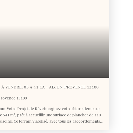
À VENDRE, 05 A 41 CA - AIX-EN-PROVENCE 13100
Provence 13100
pour Votre Projet de RêveImaginez votre future demeure
de 541 m², prêt à accueillir une surface de plancher de 110
piscine. Ce terrain viabilisé, avec tous les raccordements
, télécoms), est un véritable havre de paix pour concrétiser