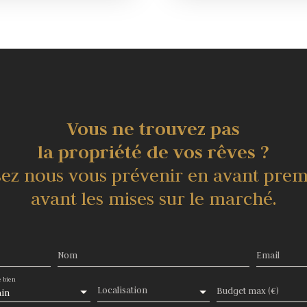
sible, ce terrain offre une
vos rêves de construction. Si
é. Imaginez-vous profitant
opportunité unique de créer 
e même d'une piscine pour des
des doux rayons du soleil da
 prêt à devenir le cadre
moments de détente inoubliabl
el de construction, ce terrain
idyllique de votre futur nid d
. À seulement 5 minutes à
est idéalement situé à proxi
usieurs restaurants pour
pied, vous trouverez des arrê
ous pourrez faire vos
satisfaire vos envies gourma
rale ou consulter un médecin
courses dans l'un des trois 
Vous ne trouvez pas
ole élémentaire sont
généraliste. Pour les plus je
apprécieront la proximité
accessibles en 15 minutes à 
la propriété de vos rêves ?
gences médicales sont à
d'un parc et jardin à 15 minu
sez nous vous prévenir en avant prem
t haut débit et à la fibre,
seulement 10 minutes en voiture
te opportunité unique de
vous serez connecté en un cl
avant les mises sur le marché.
ctez-nous dès aujourd'hui
créer votre propre paradis s
alité.
pour plus d'informations et p
Nom
Email
 bien
Localisation
Budget max (€)
ain